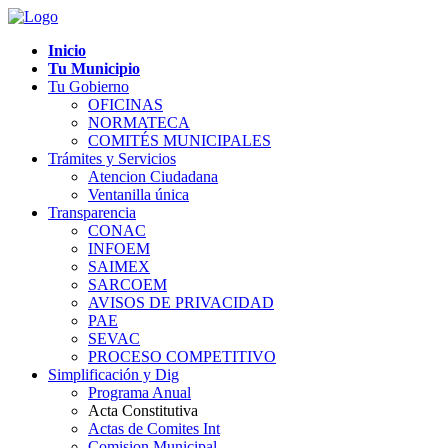
Inicio
Tu Municipio
Tu Gobierno
OFICINAS
NORMATECA
COMITÉS MUNICIPALES
Trámites y Servicios
Atencion Ciudadana
Ventanilla única
Transparencia
CONAC
INFOEM
SAIMEX
SARCOEM
AVISOS DE PRIVACIDAD
PAE
SEVAC
PROCESO COMPETITIVO
Simplificación y Dig
Programa Anual
Acta Constitutiva
Actas de Comites Int
Comision Municipal